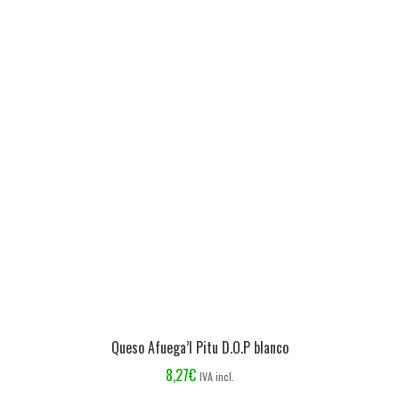
Queso Afuega’l Pitu D.O.P blanco
8,27
€
IVA incl.