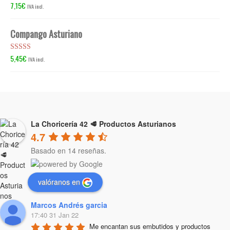
7,15
€
Valorado en
IVA incl.
5.00
de 5
Compango Asturiano
5,45
€
Valorado en
IVA incl.
5.00
de 5
La Choricería 42 🥩 Productos Asturianos
4.7
Basado en 14 reseñas.
valóranos en
Marcos Andrés garcia
17:40 31 Jan 22
Me encantan sus embutidos y productos 