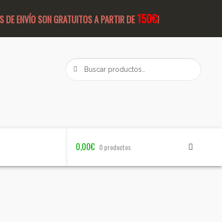
150€
S DE ENVÍO SON GRATUITOS A PARTIR DE
!
Buscar
Buscar
por:
0,00
€
0 productos