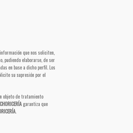
 información que nos soliciten,
io, pudiendo elaborarse, de ser
das en base a dicho perfil. Los
icite su supresión por el
án objeto de tratamiento
 CHORICERÍA
garantiza que
ORICERÍA
.