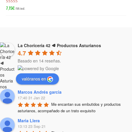
7,15
€
Valorado en
IVA incl.
5.00
de 5
La Choricería 42 🥩 Productos Asturianos
4.7
Basado en 14 reseñas.
valóranos en
Marcos Andrés garcia
17:40 31 Jan 22
Me encantan sus embutidos y productos 
asturianos, acompañado de un trato exquisito
Maria Llera
13:13 23 Sep 21