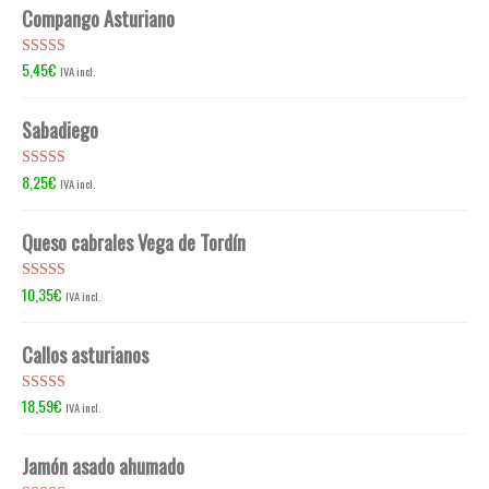
Compango Asturiano
5,45
€
Valorado en
IVA incl.
5.00
de 5
Sabadiego
8,25
€
Valorado en
IVA incl.
5.00
de 5
Queso cabrales Vega de Tordín
10,35
€
Valorado en
IVA incl.
5.00
de 5
Callos asturianos
18,59
€
Valorado en
IVA incl.
5.00
de 5
Jamón asado ahumado