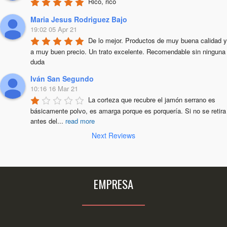
Rico, rico
Maria Jesus Rodriguez Bajo
19:02 05 Apr 21
De lo mejor. Productos de muy buena calidad y 
a muy buen precio. Un trato excelente. Recomendable sin ninguna 
duda
Iván San Segundo
10:16 16 Mar 21
La corteza que recubre el jamón serrano es 
básicamente polvo, es amarga porque es porquería. Si no se retira 
antes del
...
read more
Next Reviews
EMPRESA