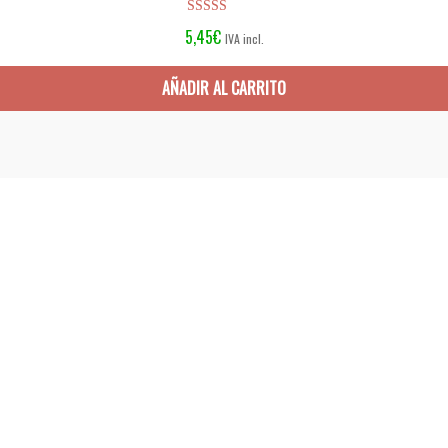
Valorado en
5,45
€
IVA incl.
5.00
de 5
AÑADIR AL CARRITO