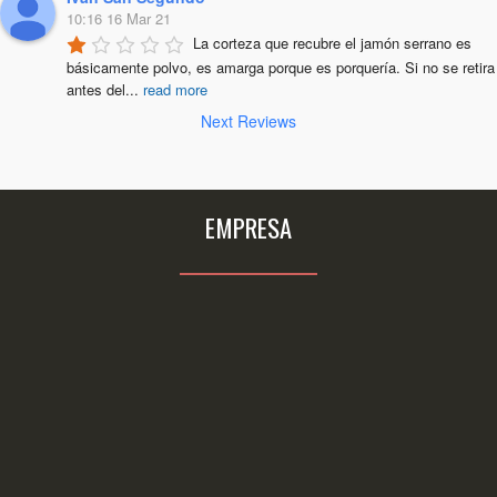
10:16 16 Mar 21
La corteza que recubre el jamón serrano es 
básicamente polvo, es amarga porque es porquería. Si no se retira 
antes del
...
read more
Next Reviews
EMPRESA