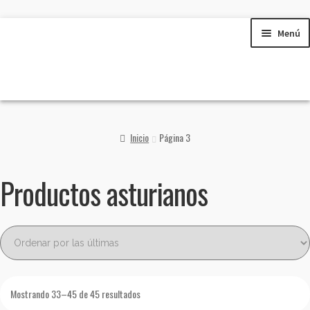
Ir
Ir
Menú
a
al
la
contenido
navegación
Productos asturianos
Inicio
Página 3
Mi cuenta
Productos asturianos
Contacto
¿Quiénes somos?
Galería
Mostrando 33–45 de 45 resultados