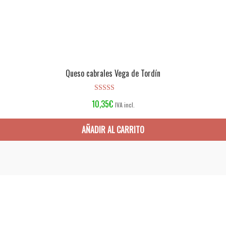
Queso cabrales Vega de Tordín
Valorado en
10,35
€
IVA incl.
5.00
de 5
AÑADIR AL CARRITO