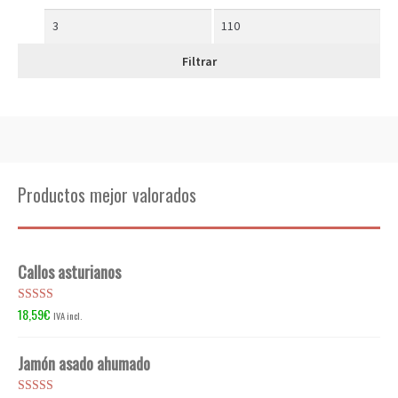
Filtrar
Productos mejor valorados
Callos asturianos
18,59
€
Valorado en
IVA incl.
5.00
de 5
Jamón asado ahumado